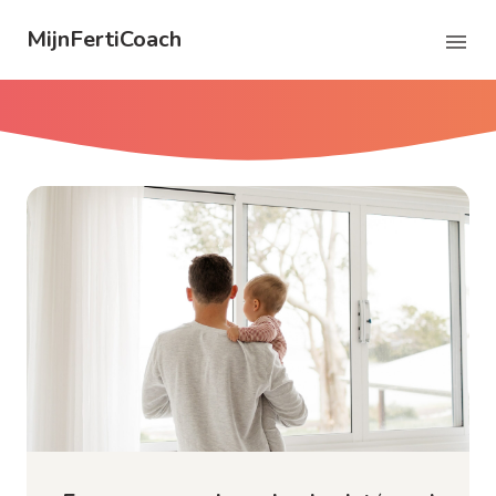
MijnFertiCoach