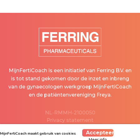
MijnFertiCoach is een initiatief van Ferring B.V. en
is tot stand gekomen door de inzet en inbreng
van de gynaecologen werkgroep MijnFertiCoach
en de patiëntenvereniging Freya.
NL-RMMH-2100050
Privacy statement
Disclaimer
Accepteer
MijnFertiCoach maakt gebruik van cookies
Meer info