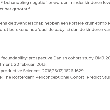
F-behandeling negatief; er worden minder kinderen le
3
ect het grootst.
dens de zwangerschap hebben een kortere kruin-romp le
 wordt berekend hoe ‘oud’ de baby is) dan de kinderen v
fecundability: prospective Danish cohort study. BMJ. 20
tment. 20 februari 2013.
roductive Sciences. 2016;23(12):1626-1629.
e: The Rotterdam Periconceptional Cohort (Predict Study