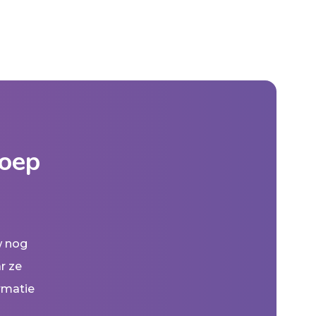
roep
w nog
r ze
rmatie