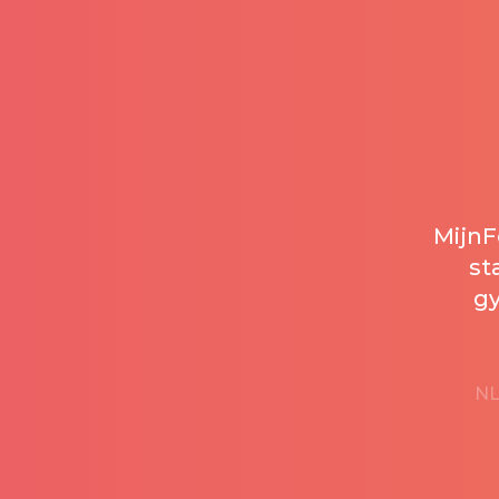
MijnFe
st
gy
NL