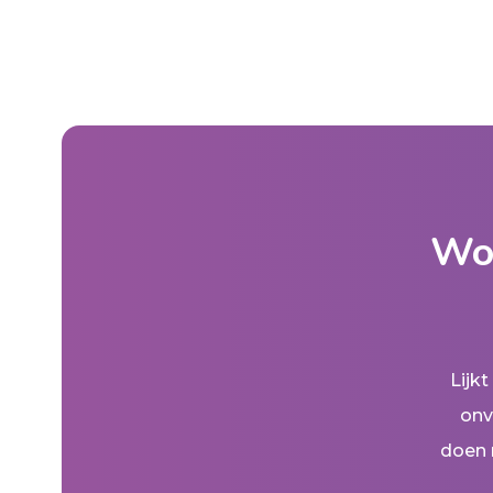
Wor
Lijk
onv
doen 