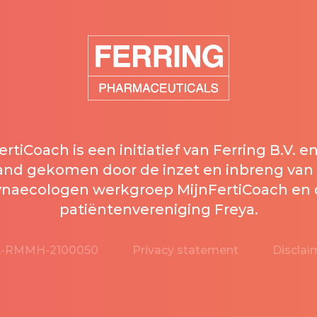
rtiCoach is een initiatief van Ferring B.V. en
and gekomen door de inzet en inbreng van
naecologen werkgroep MijnFertiCoach en
patiëntenvereniging Freya.
-RMMH-2100050
Privacy statement
Disclai